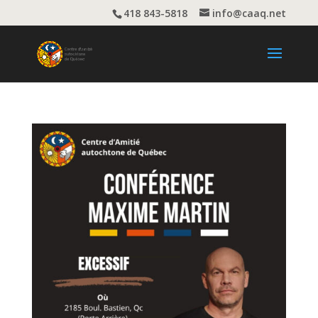
418 843-5818
info@caaq.net