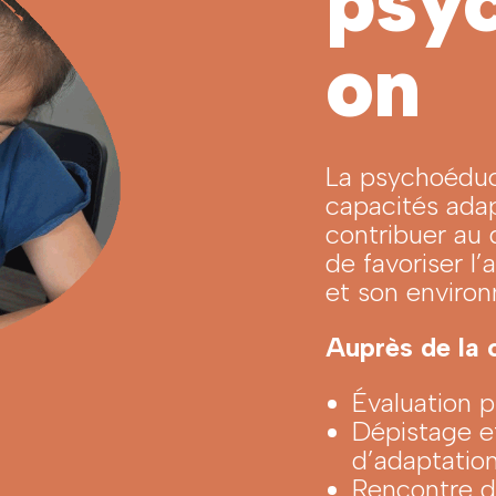
psy
on
La psychoéduca
capacités ada
contribuer au
de favoriser l
et son enviro
Auprès de la c
Évaluation 
Dépistage et
d’adaptation
Rencontre de