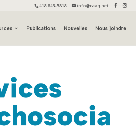
418 843-5818
info@caaq.net
urces
Publications
Nouvelles
Nous joindre
vices
chosocia