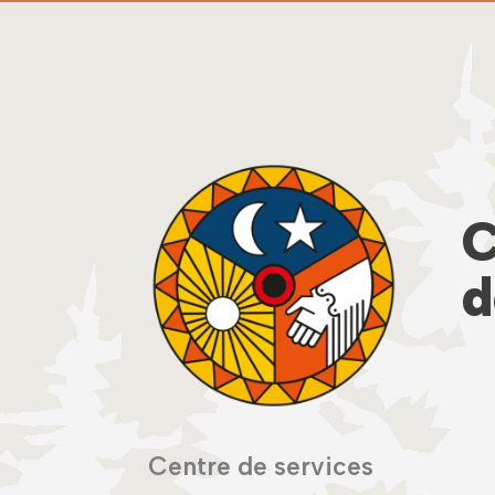
C
d
Centre de services