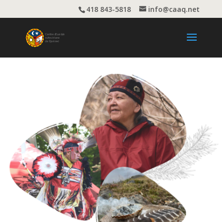
418 843-5818
info@caaq.net