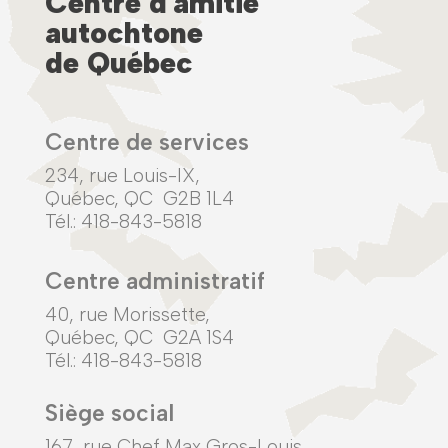
Centre d'amitié
autochtone
de Québec
Centre de services
234, rue Louis-IX,
Québec, QC G2B 1L4
Tél.: 418-843-5818
Centre administratif
40, rue Morissette,
Québec, QC G2A 1S4
Tél.: 418-843-5818
Siège social
167, rue Chef Max Gros-Louis