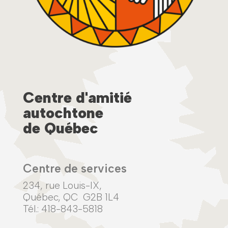
Centre d'amitié
autochtone
de Québec
Centre de services
234, rue Louis-IX,
Québec, QC G2B 1L4
Tél.: 418-843-5818