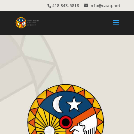
418 843-5818
info@caaq.net